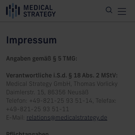
Skip
Content
Main
Links
Area
Navigation
Impressum
Angaben gemäß § 5 TMG:
Verantwortliche i.S.d. § 18 Abs. 2 MStV:
Medical Strategy GmbH, Thomas Vorlicky
Daimlerstr. 15, 86356 Neusäß
Telefon: +49-821-25 93 51-14, Telefax:
+49-821-25 93 51-11
E-Mail:
relations@medicalstrategy.de
Pflichtangaben