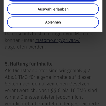
besteht jedoch die Möglichkeit, dass unsere
Website nicht mehr vollumfänglich nutzbar
Auswahl erlauben
ist.
Ablehnen
Weitere Informationen und die geltenden
Datenschutzbestimmungen von Matomo
können unter
matomo.org/privacy/
abgerufen werden.
5. Haftung für Inhalte
Als Diensteanbieter sind wir gemäß § 7
Abs.1 TMG für eigene Inhalte auf diesen
Seiten nach den allgemeinen Gesetzen
verantwortlich. Nach §§ 8 bis 10 TMG sind
wir als Diensteanbieter jedoch nicht
verpflichtet, übermittelte oder gespeicherte