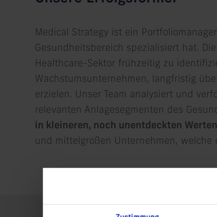
Medical Strategy ist ein Portfoliomanag
Gesundheitsbereich spezialisiert hat. Di
Healthcare-Sektor frühzeitig zu identifiz
Wachstumsunternehmen, langfristig überd
erzielen. Unser Team analysiert und verf
relevanten Anlagesegmenten des Gesund
in kleineren, noch unentdeckten Werten
und mittelgroßen Unternehmen, welche 
Zustimmung