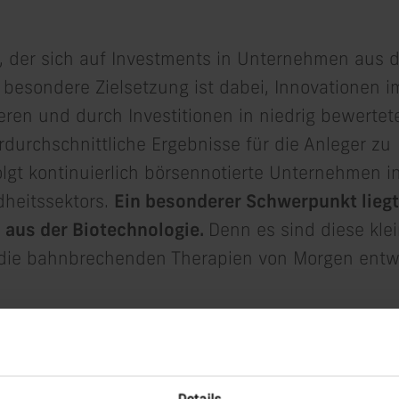
er, der sich auf Investments in Unternehmen aus
e besondere Zielsetzung ist dabei, Innovationen i
ieren und durch Investitionen in niedrig bewertet
urchschnittliche Ergebnisse für die Anleger zu
olgt kontinuierlich börsennotierte Unternehmen in
heitssektors.
Ein besonderer Schwerpunkt liegt
 aus der Biotechnologie.
Denn es sind diese kle
die bahnbrechenden Therapien von Morgen entw
Details