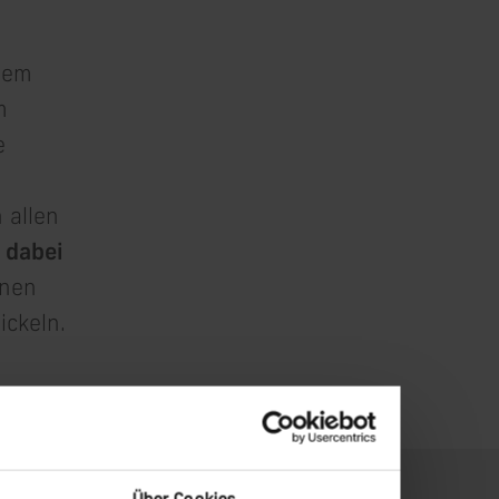
 dem
m
e
 allen
 dabei
inen
ickeln.
Über Cookies