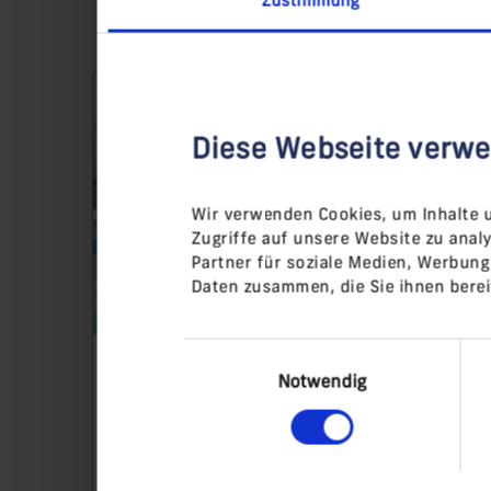
Diese Webseite verwe
Wir verwenden Cookies, um Inhalte u
Zugriffe auf unsere Website zu ana
Partner für soziale Medien, Werbung
Daten zusammen, die Sie ihnen berei
Einwilligungsauswahl
Notwendig
Innovative Small & Mid Caps
Partizipieren Sie an der
Innovationskraft und Dynamik kleiner