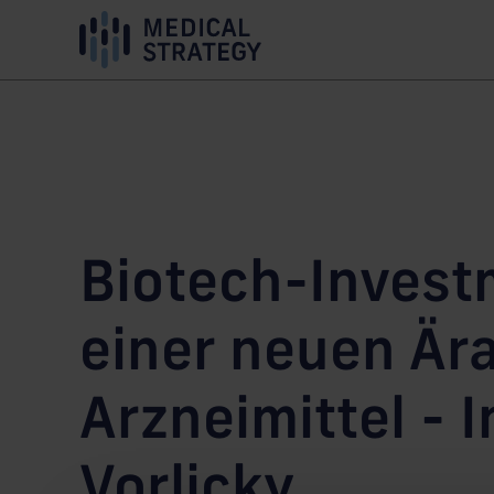
Skip
Content
Main
Links
Area
Navigation
Biotech-Invest
einer neuen Ära
Arzneimittel - 
Vorlicky