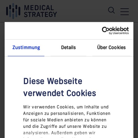
Skip
Content
Main
Links
Area
Navigation
Stockwaves Online
Zustimmung
Details
Über Cookies
Tischgespräche - Thema
Healthcare
Diese Webseite
verwendet Cookies
Wir verwenden Cookies, um Inhalte und
Bitte
akzeptieren Sie die Marketing-
Anzeigen zu personalisieren, Funktionen
für soziale Medien anbieten zu können
Cookies,
um dieses Video anzuzeigen.
und die Zugriffe auf unsere Website zu
analysieren. Außerdem geben wir